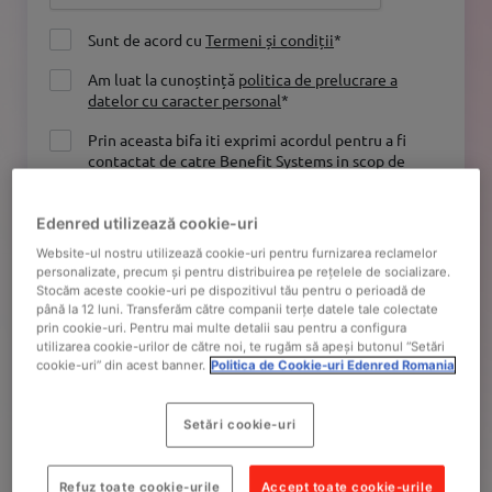
Sunt de acord cu
Termeni și condiții
*
Am luat la cunoștință
politica de prelucrare a
datelor cu caracter personal
*
Prin aceasta bifa iti exprimi acordul pentru a fi
contactat de catre Benefit Systems in scop de
marketing (ca de ex. pentru sesiuni demo gratuit,
transmiterea de oferte si promotii, prezentarea
Edenred utilizează cookie-uri
serviciilor sale, chestionare de feedback etc), in
conformitate cu politica Benefit Systems Srl de
Website-ul nostru utilizează cookie-uri pentru furnizarea reclamelor
prelucrare a datelor, putand sa-mi retrag
personalizate, precum și pentru distribuirea pe rețelele de socializare.
consimtamantul in orice moment.
Stocăm aceste cookie-uri pe dispozitivul tău pentru o perioadă de
până la 12 luni. Transferăm către companii terțe datele tale colectate
prin cookie-uri. Pentru mai multe detalii sau pentru a configura
utilizarea cookie-urilor de către noi, te rugăm să apeși butonul “Setări
cookie-uri” din acest banner.
Politica de Cookie-uri Edenred Romania
Dacă nu mai doriți să primiți mesaje comerciale, vă
Setări cookie-uri
rugăm să ne scrieți la adresa de e-mail:
gdpr-
ro@edenred.com
Refuz toate cookie-urile
Accept toate cookie-urile