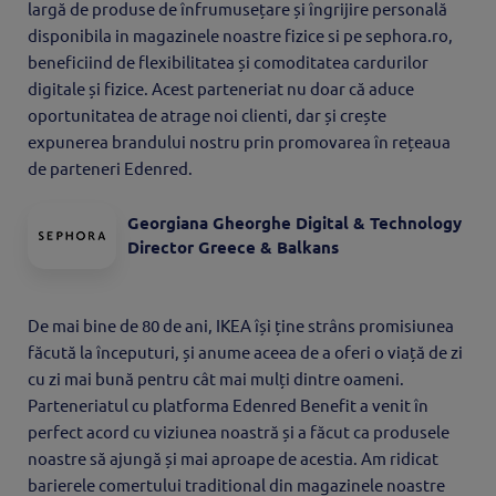
largă de produse de înfrumusețare și îngrijire personală
disponibila in magazinele noastre fizice si pe sephora.ro,
beneficiind de flexibilitatea și comoditatea cardurilor
digitale și fizice. Acest parteneriat nu doar că aduce
oportunitatea de atrage noi clienti, dar și crește
expunerea brandului nostru prin promovarea în rețeaua
de parteneri Edenred.
Georgiana Gheorghe Digital & Technology
Director Greece & Balkans
De mai bine de 80 de ani, IKEA își ține strâns promisiunea
făcută la începuturi, și anume aceea de a oferi o viață de zi
cu zi mai bună pentru cât mai mulți dintre oameni.
Parteneriatul cu platforma Edenred Benefit a venit în
perfect acord cu viziunea noastră și a făcut ca produsele
noastre să ajungă și mai aproape de acestia. Am ridicat
barierele comertului traditional din magazinele noastre