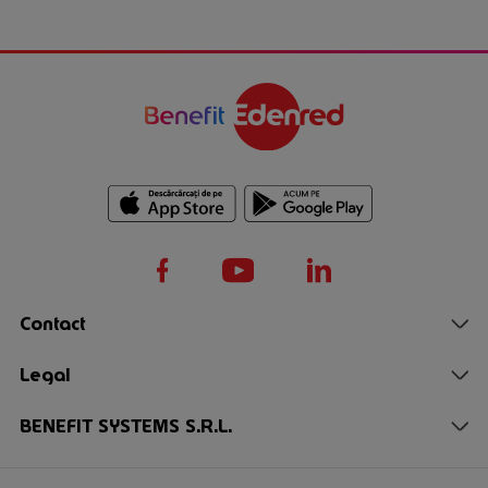
Contact
Telefon:
+4 021 301 33 82
Legal
Email:
suportplatforma@edenred.ro
Protecția consumatorilor - A.N.P.C.
BENEFIT SYSTEMS S.R.L.
Program: luni - vineri 8am - 6pm
Termeni și condiții
C.U.I. 31140616
Cu excepția zilelor libere legale