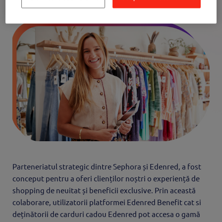
Parteneriatul strategic dintre Sephora și Edenred, a fost
conceput pentru a oferi clienților noștri o experiență de
shopping de neuitat și beneficii exclusive. Prin această
colaborare, utilizatorii platformei Edenred Benefit cat si
deținătorii de carduri cadou Edenred pot accesa o gamă