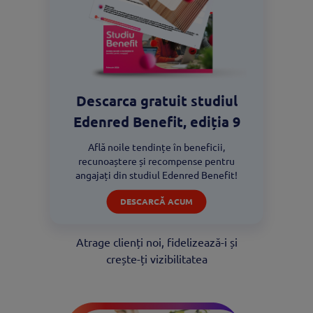
Descarca gratuit studiul
Edenred Benefit, ediția 9
Află noile tendințe în beneficii,
recunoaștere și recompense pentru
angajați din studiul Edenred Benefit!
Dezvoltă-ți cifra de
DESCARCĂ ACUM
afaceri
Atrage clienți noi, fidelizează-i și
crește-ți vizibilitatea