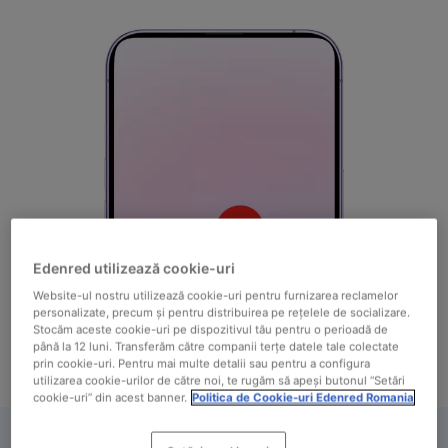
Edenred utilizează cookie-uri
Website-ul nostru utilizează cookie-uri pentru furnizarea reclamelor
personalizate, precum și pentru distribuirea pe rețelele de socializare.
Stocăm aceste cookie-uri pe dispozitivul tău pentru o perioadă de
până la 12 luni. Transferăm către companii terțe datele tale colectate
prin cookie-uri. Pentru mai multe detalii sau pentru a configura
utilizarea cookie-urilor de către noi, te rugăm să apeși butonul “Setări
cookie-uri” din acest banner.
Politica de Cookie-uri Edenred Romania