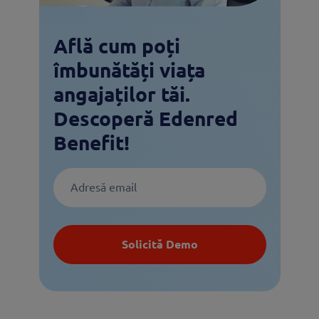
Află cum poți
îmbunătăți viața
angajaților tăi.
Descoperă Edenred
Benefit!