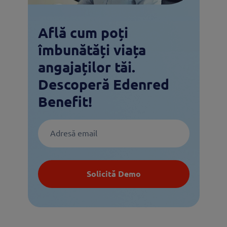
Află cum poți
îmbunătăți viața
angajaților tăi.
Descoperă Edenred
Benefit!